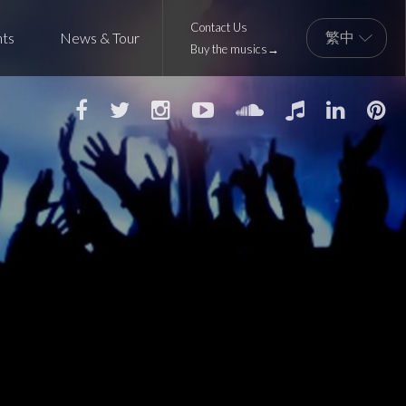
Contact Us
nts
News & Tour
Buy the musics→