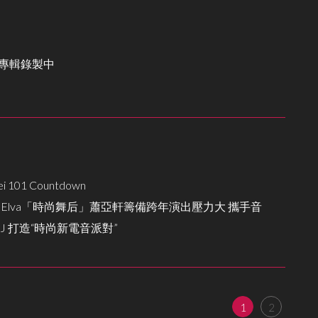
最新專輯錄製中
pei 101 Countdown
kes on Elva「時尚舞后」蕭亞軒籌備跨年演出壓力大 攜手音
 打造“時尚新電音派對”
1
2