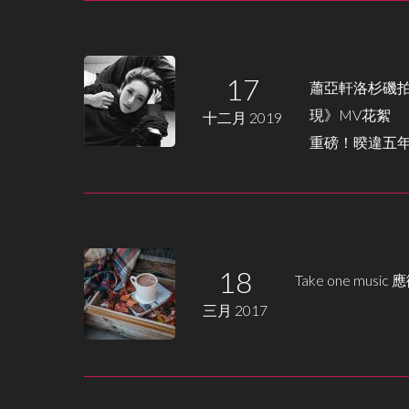
17
蕭亞軒洛杉磯
現》MV花絮
十二月 2019
重磅！暌違五年！
18
Take one musi
三月 2017