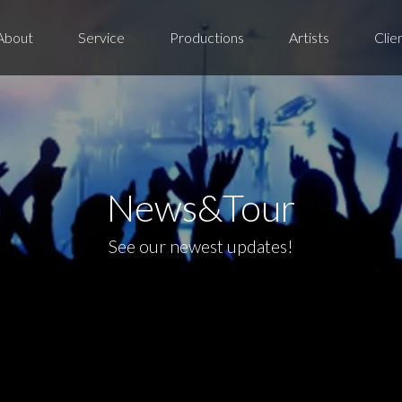
Jump to navigation
About
Service
Productions
Artists
Clie
News&Tour
See our newest updates!