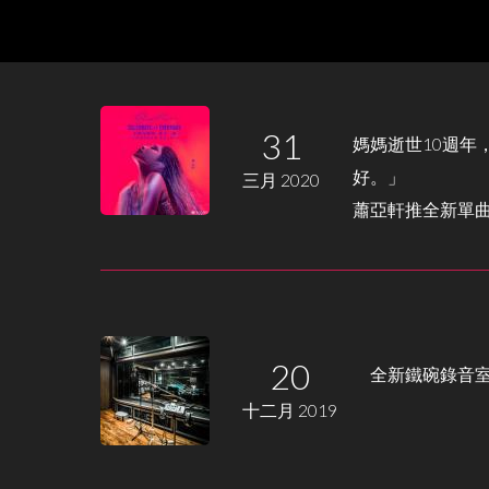
31
媽媽逝世10週年
好。」
三月 2020
蕭亞軒推全新單
20
全新鐵碗錄音室TA
十二月 2019