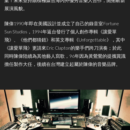
案！未來並持續積極媒合海內外優秀音樂人合作，開拓嶄新
展演風貌。
陳偉1990年即在美國設計並成立了自己的錄音室Fortune
Sun Studios，1994年返台發行了個人創作專輯《讓愛單
飛》、《他們都猜錯》和英文專輯《Unforgettable》，其中
《讓愛單飛》更請來Eric Clapton的樂手們跨刀演奏；於此
同時陳偉陸續為其他藝人寫歌，96年因為黃鶯鶯的提攜賞識
擔任製作大任，後續在台灣建立起屬於陳偉的音樂品牌。