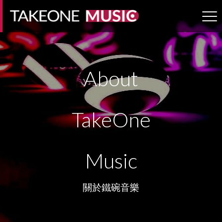
Jump to navigation
About
TakeOne
Music
關於鐵碗音樂