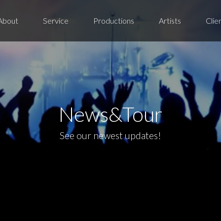
Jump to navigation
About
Service
Productions
Artists
Clie
News&Tour
See our newest updates!