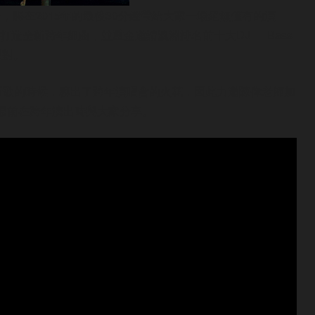
，將在2015年的最後30分鐘帶給大家一場絕無僅有的演
全新跨年組曲，並重金邀請澳洲排名前十大DJ — Bass
派對。
作新歌的時候，聊出了跨年演唱會的火花，因此力邀陳偉老師加
素提前在跨年演出時與大家分享。