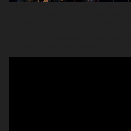
「時尚舞后」蕭亞軒，暌違10年，強勢回歸台北市跨年舞台
出。蕭亞軒特別情商從出道合作至今的音樂製作人陳偉老師打造
Kleph 重新混音編曲，將帶給大家前所未見的“時尚新電音
日前已著手準備2016新專輯的蕭亞軒，在與陳偉老師製
入，也把新專輯“時尚新電音派對”著重節奏與流行感的元