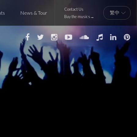
Contact Us
nts
News & Tour
Buy the musics→